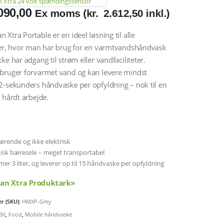
Xtra 24 volt spændingssensor
090,00
Ex moms (
kr.
2.612,50
inkl.)
Xtra Portable er en ideel løsning til alle
ner, hvor man har brug for en varmtvandshåndvask
ke har adgang til strøm eller vandfaciliteter.
bruger forvarmet vand og kan levere mindst
-sekunders håndvaske per opfyldning – nok til en
 hårdt arbejde.
ørende og ikke elektrisk
tisk bæresele – meget transportabel
r 3 liter, og leverer op til 15 håndvaske per opfyldning
n Xtra Produktark»
r (SKU):
HMXP-Grey
Bil
,
Food
,
Mobile håndvaske