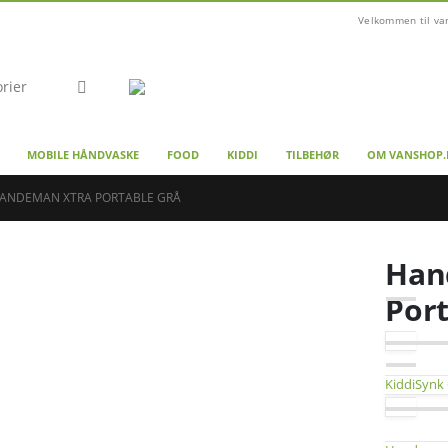
Velkommen til va
MOBILE HÅNDVASKE
FOOD
KIDDI
TILBEHØR
OM VANSHOP.
ANDEMAN XTRA PORTABLE GRÅ
Han
Port
KiddiSynk