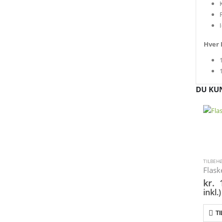
Hver 
DU KUN
TILBEH
Flask
kr.
1
inkl.)
TI