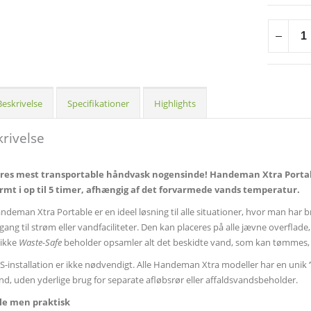
Beskrivelse
Specifikationer
Highlights
rivelse
res mest transportable håndvask nogensinde! Handeman Xtra Portab
rmt i op til 5 timer, afhængig af det forvarmede vands temperatur.
ndeman Xtra Portable er en ideel løsning til alle situationer, hvor man ha
gang til strøm eller vandfaciliteter. Den kan placeres på alle jævne overfla
ikke
Waste-Safe
beholder opsamler alt det beskidte vand, som kan tømmes, 
S-installation er ikke nødvendigt. Alle Handeman Xtra modeller har en unik ‘
nd, uden yderlige brug for separate afløbsrør eller affaldsvandsbeholder.
lle men praktisk