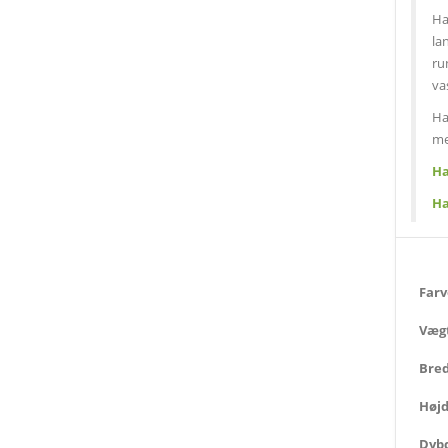
Ha
la
ru
va
Ha
me
Ha
Ha
Far
Væg
Bre
Høj
Dyb