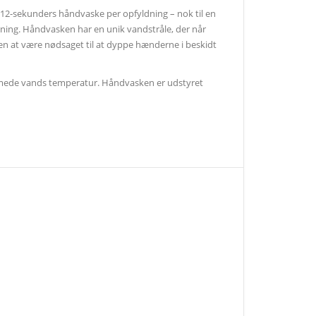
2-sekunders håndvaske per opfyldning – nok til en
ning. Håndvasken har en unik vandstråle, der når
 at være nødsaget til at dyppe hænderne i beskidt
varmede vands temperatur. Håndvasken er udstyret