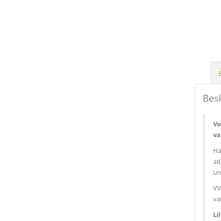
Besk
Vo
va
Ha
ad
un
VV
va
Li