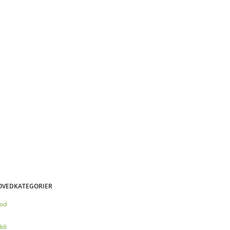
OVEDKATEGORIER
od
ddi