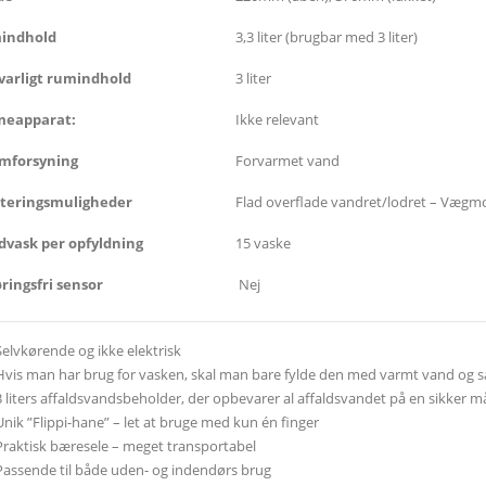
indhold
3,3 liter (brugbar med 3 liter)
varligt rumindhold
3 liter
meapparat:
Ikke relevant
mforsyning
Forvarmet vand
teringsmuligheder
Flad overflade vandret/lodret – Vægmo
vask per opfyldning
15 vaske
ringsfri sensor
Nej
Selvkørende og ikke elektrisk
Hvis man har brug for vasken, skal man bare fylde den med varmt vand og så
3 liters affaldsvandsbeholder, der opbevarer al affaldsvandet på en sikker 
Unik ”Flippi-hane” – let at bruge med kun én finger
Praktisk bæresele – meget transportabel
Passende til både uden- og indendørs brug