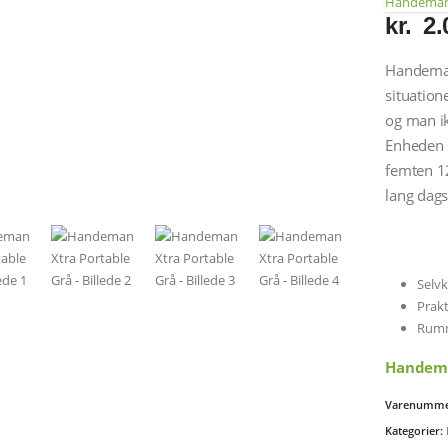
Handeman 
kr.
2.
Handeman 
situatio
og man ik
Enheden 
femten 12
lang dags
Selvk
Prak
Rumme
Handema
Varenumme
Kategorier: