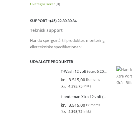
Ukategoriseret
(0)
SUPPORT +(45) 22 80 30 84
Teknisk support
Har du spørgsmål til produkter, montering
eller tekniske specifikationer?
UDVALGTE PRODUKTER
T-Wash 12 volt (euro6 2015-)
kr.
3.515,00
Ex moms
kr.
4.393,75
(
inkl.)
Handeman Xtra 12 volt (euro6 2015-)
kr.
3.515,00
Ex moms
kr.
4.393,75
(
inkl.)