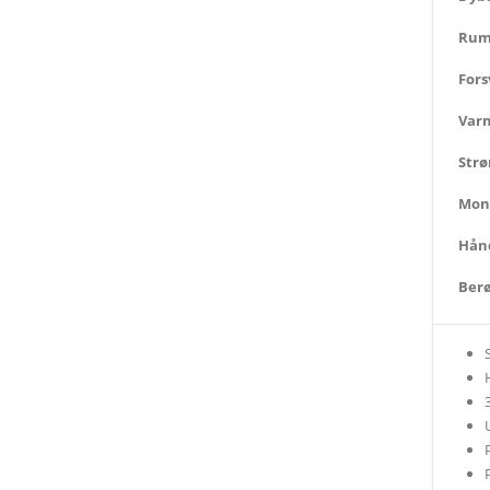
Rum
Fors
Var
Strø
Mon
Hånd
Berø