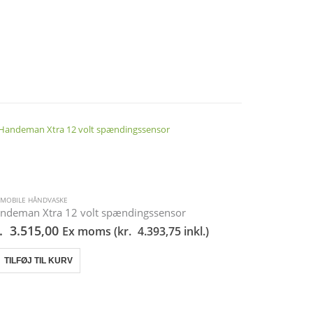
MOBILE HÅNDVASKE
BIL
,
MOBILE HÅND
ndeman Xtra 12 volt spændingssensor
Handeman Xt
.
3.515,00
kr.
3.515,
Ex moms (
kr.
4.393,75
inkl.)
TILFØJ TIL KURV
TILFØJ TI