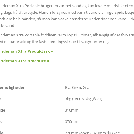
ndeman Xtra Portable bruger forvarmet vand og kan levere mindst femten 1
ng dags hårdt arbejde. Hanen forsynes med varmt vand via fingerspids betje
ndt om hele hånden, så man kan vaske hænderne under rindende vand, uden
skevand.
ndeman Xtra Portable forbliver varm i op til 5 timer, afhængig af det for
d en bæresele og fire fastspændingsskruer til vægmontering.
ndeman Xtra Produktark »
ndeman Xtra Brochure »
vemuligheder
Blå, Grøn, Grå
t
3kg (tør), 6,3kg (fyldt)
dde
310mm
de
370mm
de
220mm (åben), 370mm (lukket)