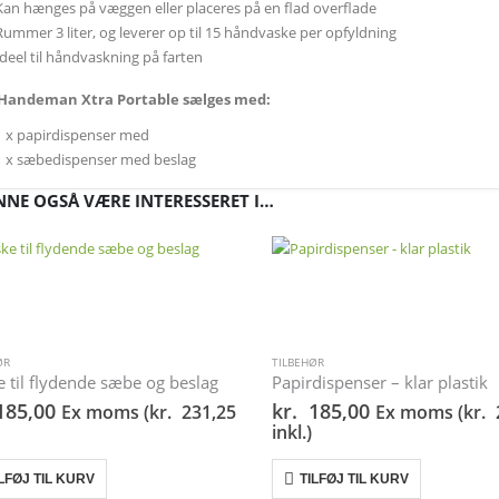
Kan hænges på væggen eller placeres på en flad overflade
Rummer 3 liter, og leverer op til 15 håndvaske per opfyldning
Ideel til håndvaskning på farten
Handeman Xtra Portable sælges med:
1 x papirdispenser med
1 x sæbedispenser med beslag
NE OGSÅ VÆRE INTERESSERET I…
ØR
TILBEHØR
e til flydende sæbe og beslag
Papirdispenser – klar plastik
85,00
kr.
185,00
Ex moms (
kr.
231,25
Ex moms (
kr.
inkl.)
LFØJ TIL KURV
TILFØJ TIL KURV