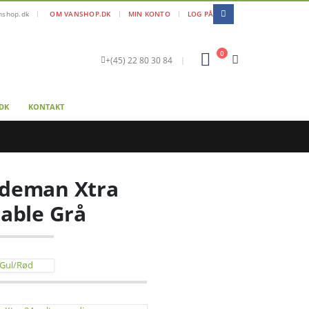
|
nshop.dk
OM VANSHOP.DK
MIN KONTO
LOG PÅ
0
+(45) 22 80 30 84
|
DK
KONTAKT
deman Xtra
able Grå
 Gul/Rød