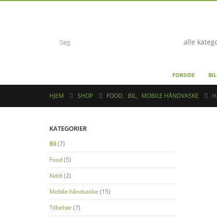
FORSIDE
BIL
HJEM
SHOP
FOOD
,
BIL
,
MOBILE HÅNDVASKE
H
KATEGORIER
Bil
(7)
Food
(5)
Kiddi
(2)
Mobile håndvaske
(15)
Tilbehør
(7)