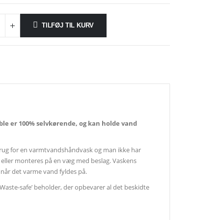
TILFØJ TIL KURV
le er 100% selvkørende, og kan holde vand
r brug for en varmtvandshåndvask og man ikke har
de, eller monteres på en væg med beslag. Vaskens
når det varme vand fyldes på.
Waste-safe’ beholder, der opbevarer al det beskidte