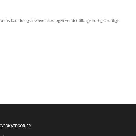
æffe, kan du også skrive til os, og vi vender tilbage hurtigst muligt.
OVEDKATEGORIER