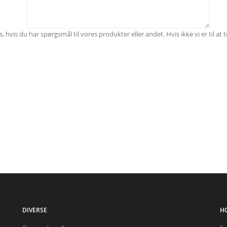
vis du har spørgsmål til vores produkter eller andet. Hvis ikke vi er til at tr
DIVERSE
H