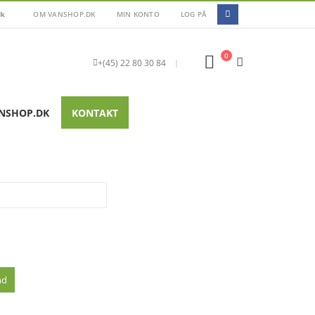
dk
OM VANSHOP.DK
MIN KONTO
LOG PÅ
0
+(45) 22 80 30 84
|
NSHOP.DK
KONTAKT