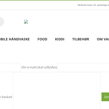
Velkommen til vanshop.
BILE HÅNDVASKE
FOOD
KIDDI
TILBEHØR
OM VA
Din e-mail (skal udfyldes)
n besked