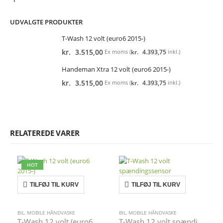
UDVALGTE PRODUKTER
T-Wash 12 volt (euro6 2015-)
kr.
3.515,00
kr.
4.393,75
Ex moms (
inkl.)
Handeman Xtra 12 volt (euro6 2015-)
kr.
3.515,00
kr.
4.393,75
Ex moms (
inkl.)
RELATEREDE VARER
HOT
TILFØJ TIL KURV
TILFØJ TIL KURV
BIL
,
MOBILE HÅNDVASKE
BIL
,
MOBILE HÅNDVASKE
B
T-Wash 12 volt (euro6 2015-)
T-Wash 12 volt spændingssensor