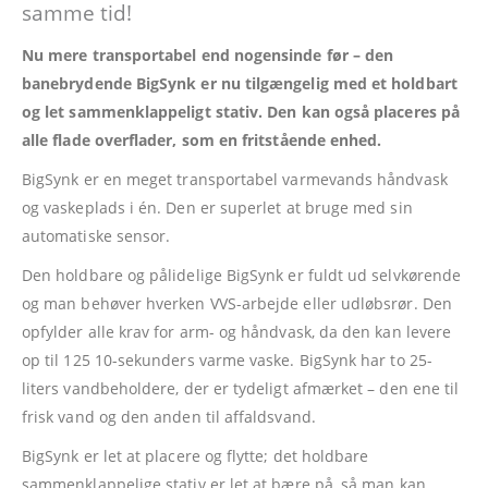
samme tid!
Nu mere transportabel end nogensinde før – den
banebrydende BigSynk er nu tilgængelig med et holdbart
og let sammenklappeligt stativ. Den kan også placeres på
alle flade overflader, som en fritstående enhed.
BigSynk er en meget transportabel varmevands håndvask
og vaskeplads i én. Den er superlet at bruge med sin
automatiske sensor.
Den holdbare og pålidelige BigSynk er fuldt ud selvkørende
og man behøver hverken VVS-arbejde eller udløbsrør. Den
opfylder alle krav for arm- og håndvask, da den kan levere
op til 125 10-sekunders varme vaske. BigSynk har to 25-
liters vandbeholdere, der er tydeligt afmærket – den ene til
frisk vand og den anden til affaldsvand.
BigSynk er let at placere og flytte; det holdbare
sammenklappelige stativ er let at bære på, så man kan