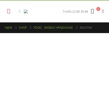
0
+(45) 22 80 30 84
HJEM
SHOP
FOOD
,
MOBILE HÅNDVASKE
BIGSYNK