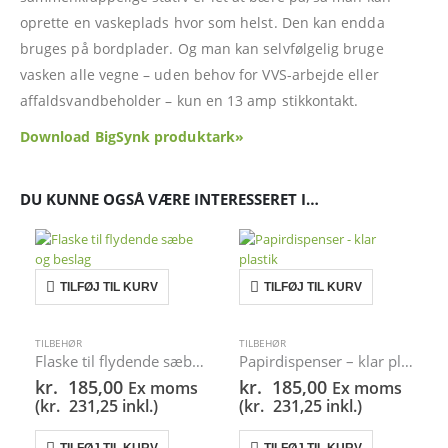
oprette en vaskeplads hvor som helst. Den kan endda
bruges på bordplader. Og man kan selvfølgelig bruge
vasken alle vegne – uden behov for VVS-arbejde eller
affaldsvandbeholder – kun en 13 amp stikkontakt.
Download BigSynk produktark»
DU KUNNE OGSÅ VÆRE INTERESSERET I…
TILFØJ TIL KURV
TILFØJ TIL KURV
TILBEHØR
TILBEHØR
Flaske til flydende sæbe og beslag
Papirdispenser – klar plastik
kr.
185,00
kr.
185,00
Ex moms
Ex moms
(
kr.
231,25
inkl.)
(
kr.
231,25
inkl.)