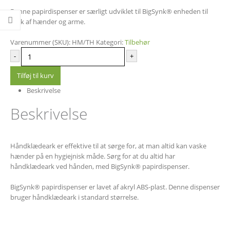
Denne papirdispenser er særligt udviklet til BigSynk® enheden til
vask af hænder og arme.
Varenummer (SKU):
HM/TH
Kategori:
Tilbehør
-
+
Tilføj til kurv
Beskrivelse
Beskrivelse
Håndklædeark er effektive til at sørge for, at man altid kan vaske
hænder på en hygiejnisk måde. Sørg for at du altid har
håndklædeark ved hånden, med BigSynk® papirdispenser.
BigSynk® papirdispenser er lavet af akryl ABS-plast. Denne dispenser
bruger håndklædeark i standard størrelse.