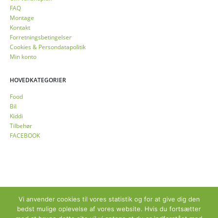
FAQ
Montage
Kontakt
Forretningsbetingelser
Cookies & Persondatapolitik
Min konto
HOVEDKATEGORIER
Food
Bil
Kiddi
Tilbehør
FACEBOOK
© Copyright 2025 vanshop.dk. All Rights Reserved. Webwork:
MoreThanIT
Vi anvender cookies til vores statistik og for at give dig den
bedst mulige oplevelse af vores website. Hvis du fortsætter