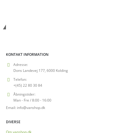
Vanshop.dk
KONTAKT INFORMATION
Adresse:
Dons Landevej 177, 6000 Kolding
Telefon:
+(45) 22 80 30 84
Åbningstider:
Man - Fre / 8:00 - 16:00
Email: info@vanshop.dk
DIVERSE
Om vanshop.dk