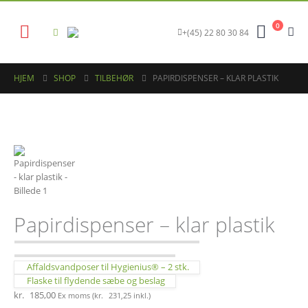
0
+(45) 22 80 30 84
HJEM
SHOP
TILBEHØR
PAPIRDISPENSER – KLAR PLASTIK
Papirdispenser – klar plastik
Affaldsvandposer til Hygienius® – 2 stk.
Flaske til flydende sæbe og beslag
kr.
185,00
Ex moms (
kr.
231,25
inkl.)