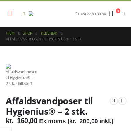
0
+(45) 22 80 30 84
HJEM
SHOP
TILBEHØR
AFFALDSVANDPOSER TIL HYGIENIUS® – 2 STK.
Affaldsvandposer til
Hygienius® – 2 stk.
kr.
160,00
Ex moms (
kr.
200,00
inkl.)