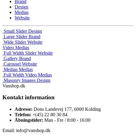
Brand
Design
Medias
Website
Small Slider
Design
Large Slider
Brand
Wide Slider
Website
Video
Medias
Full Width Slider
Website
Gallery
Brand
Carousel
Website
Medias
Medias
Full Width Video
Medias
Masonry Images
Design
Vanshop.dk
Kontakt information
Adresse:
Dons Landevej 177, 6000 Kolding
Telefon:
+(45) 22 80 30 84
Åbningstider:
Man - Fre / 8:00 - 16:00
Email: info@vanshop.dk