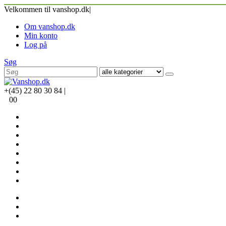
Velkommen til vanshop.dk
|
Om vanshop.dk
Min konto
Log på
Søg
+(45) 22 80 30 84
|
0
0
Forside
Bil
Mobile håndvaske
Food
Kiddi
Tilbehør
Om vanshop.dk
Kontakt
Om vanshop.dk
Min konto
Log på